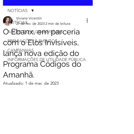
NOTÍCIAS
Viviane Vicentin
NOTÍCIAS
27 de fev. de 2023
2 min de leitura
O Ebanx, em parceria
AÇÕES DO ELOS INVISÍVEIS
com o Elos Invisíveis,
PREMIAÇÕES E EVENTOS
CAMPANHAS
lança nova edição do
INFORMAÇÕES DE UTILIDADE PÚBLICA
Programa Códigos do
Amanhã.
Atualizado:
1 de mar. de 2023