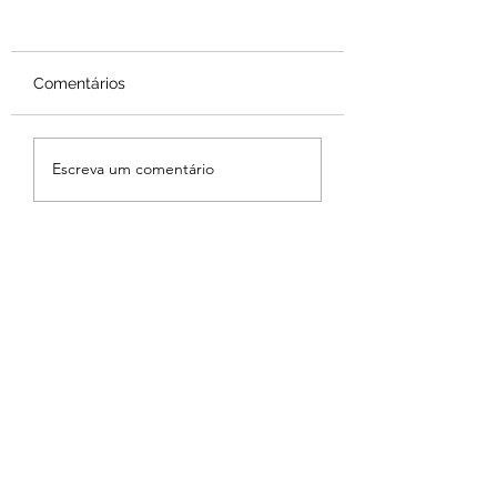
Comentários
Escreva um comentário
Comunidade do Caximba
recebe roda de samba
organizada pelo I-Elos
Invisíveis e Curitiba Samba
Clube