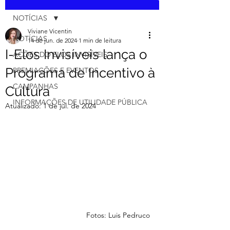
NOTÍCIAS
Viviane Vicentin
NOTÍCIAS
14 de jun. de 2024
1 min de leitura
I-Elos Invisíveis lança o
AÇÕES DO ELOS INVISÍVEIS
Programa de Incentivo à
PREMIAÇÕES E EVENTOS
CAMPANHAS
Cultura
INFORMAÇÕES DE UTILIDADE PÚBLICA
Atualizado:
1 de jul. de 2024
Fotos: Luis Pedruco