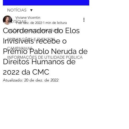
NOTÍCIAS
Viviane Vicentin
NOTÍCIAS
9 de dez. de 2022
1 min de leitura
Coordenadora do Elos
AÇÕES DO ELOS INVISÍVEIS
Invisíveis recebe o
PREMIAÇÕES E EVENTOS
CAMPANHAS
Prêmio Pablo Neruda de
INFORMAÇÕES DE UTILIDADE PÚBLICA
Direitos Humanos de
2022 da CMC
Atualizado:
20 de dez. de 2022