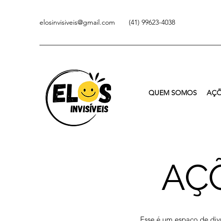
elosinvisiveis@gmail.com
(41) 99623-4038
QUEM SOMOS
AÇÕ
AÇ
Esse é um espaço de div