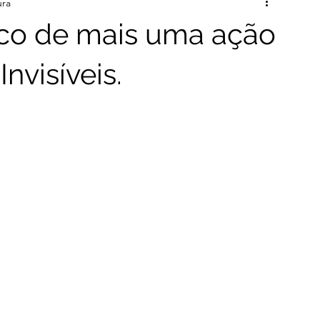
ura
lco de mais uma ação
nvisíveis.