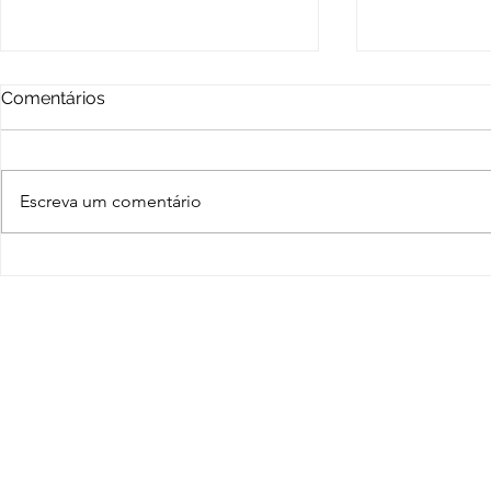
Comentários
Escreva um comentário
Lançamento da Carta
I-Elos Invis
Aberta do Terceiro Setor
palestra so
reuniu organizações da
doméstica 
sociedade civil e classe
Atípicas, o
política.
Linda Fran