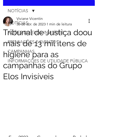
NOTÍCIAS
Viviane Vicentin
NOTÍCIAS
30 de abr. de 2023
1 min de leitura
Tribunal de Justiça doou
AÇÕES DO ELOS INVISÍVEIS
mais de 13 mil itens de
PREMIAÇÕES E EVENTOS
CAMPANHAS
higiene para as
INFORMAÇÕES DE UTILIDADE PÚBLICA
campanhas do Grupo
Elos Invisíveis