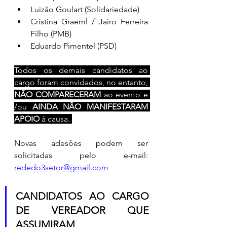
Luizão Goulart (Solidariedade)
Cristina Graeml / Jairo Ferreira 
Filho (PMB)
Eduardo Pimentel (PSD)
Todos os demais candidatos ao 
cargo foram convidados, no entanto, 
NÃO COMPARECERAM
 ao evento e 
/ou 
AINDA NÃO MANIFESTARAM 
APOIO
 à causa. 
Novas adesões podem ser 
solicitadas pelo e-mail: 
rededo3setor@gmail.com
CANDIDATOS AO CARGO 
DE VEREADOR QUE 
ASSUMIRAM 