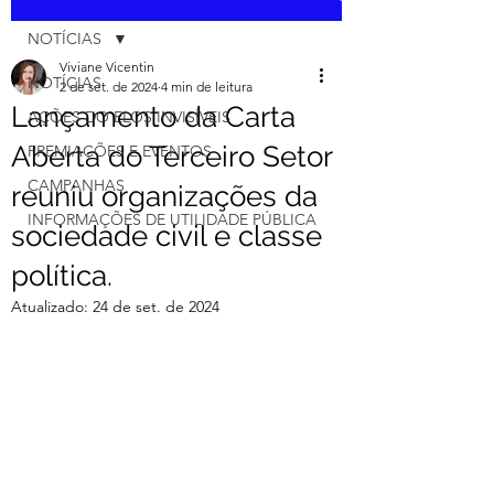
NOTÍCIAS
Viviane Vicentin
NOTÍCIAS
2 de set. de 2024
4 min de leitura
Lançamento da Carta
AÇÕES DO ELOS INVISÍVEIS
Aberta do Terceiro Setor
PREMIAÇÕES E EVENTOS
CAMPANHAS
reuniu organizações da
INFORMAÇÕES DE UTILIDADE PÚBLICA
sociedade civil e classe
política.
Atualizado:
24 de set. de 2024