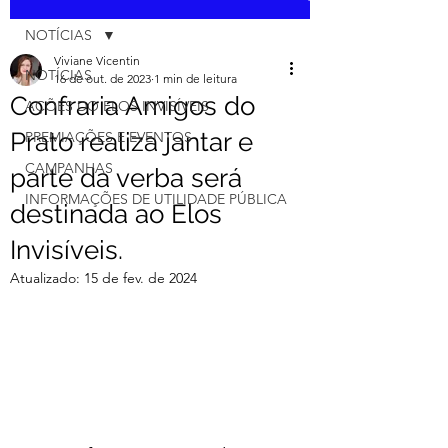
NOTÍCIAS
Viviane Vicentin
NOTÍCIAS
16 de out. de 2023
1 min de leitura
Confraria Amigos do
AÇÕES DO ELOS INVISÍVEIS
Prato realiza jantar e
PREMIAÇÕES E EVENTOS
CAMPANHAS
parte da verba será
INFORMAÇÕES DE UTILIDADE PÚBLICA
destinada ao Elos
Invisíveis.
Atualizado:
15 de fev. de 2024