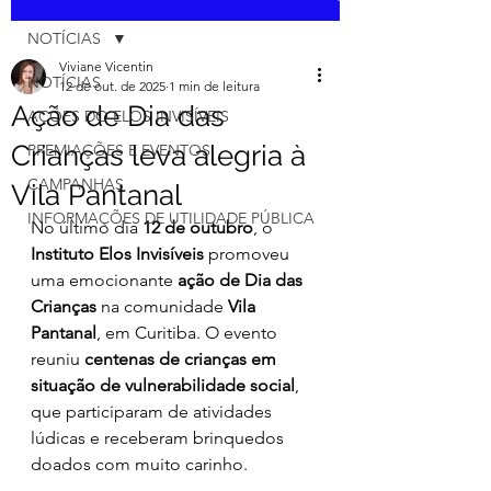
NOTÍCIAS
Viviane Vicentin
NOTÍCIAS
12 de out. de 2025
1 min de leitura
Ação de Dia das
AÇÕES DO ELOS INVISÍVEIS
Crianças leva alegria à
PREMIAÇÕES E EVENTOS
CAMPANHAS
Vila Pantanal
INFORMAÇÕES DE UTILIDADE PÚBLICA
No último dia 
12 de outubro
, o 
Instituto Elos Invisíveis
 promoveu 
uma emocionante 
ação de Dia das 
Crianças
 na comunidade 
Vila 
Pantanal
, em Curitiba. O evento 
reuniu 
centenas de crianças em 
situação de vulnerabilidade social
, 
que participaram de atividades 
lúdicas e receberam brinquedos 
doados com muito carinho.